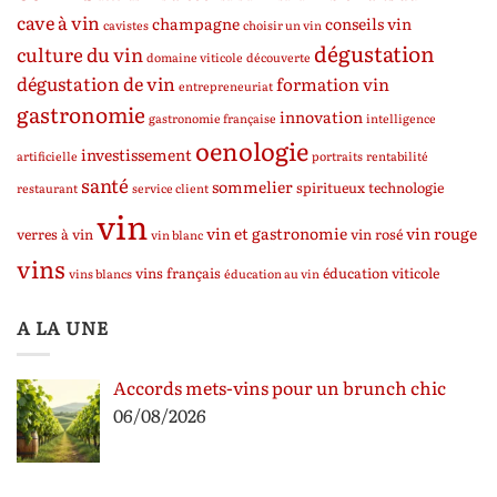
cave à vin
champagne
conseils vin
cavistes
choisir un vin
dégustation
culture du vin
domaine viticole
découverte
dégustation de vin
formation vin
entrepreneuriat
gastronomie
innovation
gastronomie française
intelligence
oenologie
investissement
artificielle
portraits
rentabilité
santé
sommelier
spiritueux
technologie
restaurant
service client
vin
vin et gastronomie
vin rouge
verres à vin
vin rosé
vin blanc
vins
vins français
éducation viticole
vins blancs
éducation au vin
A LA UNE
Accords mets-vins pour un brunch chic
06/08/2026