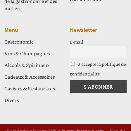
de la gastronomie et des
métiers.
Menu
Newsletter
Gastronomie
E-mail
Vins & Champagnes
J'accepte la politique de
Alcools & Spiritueux
confidentialité
Cadeaux & Accessoires
Cavistes & Restaurants
Divers
Tous droits réservés 2026 ©
la-cave-larenzac.com
—
Plan du