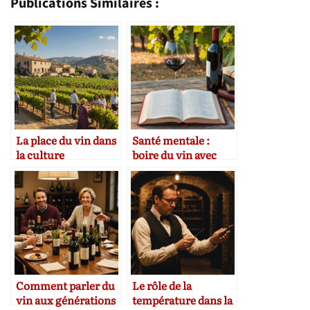
Publications Similaires :
La place du vin dans
Santé mentale :
la culture
boire du vin avec
méditerranéenne et
modération peut-il
ses effets sur le bien-
être bénéfique ?
être
Comment parler du
Le rôle de la
vin aux générations
température dans la