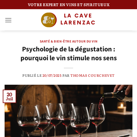
Passer
VOTRE EXPERT EN VINS ET SPIRITUEUX
au
contenu
SANTÉ & BIEN-ÊTRE AUTOUR DU VIN
Psychologie de la dégustation :
pourquoi le vin stimule nos sens
PUBLIÉ LE
20/07/2025
PAR
THOMAS COURCHEVET
20
Juil