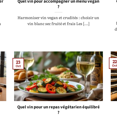
er
Quel vin pour accompagner un menu vegan
?
Harmoniser vin vegan et crudités : choisir un
n
vin blanc sec fruité et frais Les [...]
d
22
23
Oc
Oct
Quel vin pour un repas végétarien équilibré
?