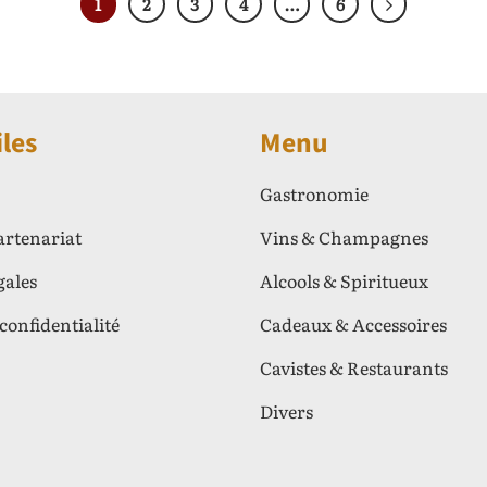
1
2
3
4
…
6
iles
Menu
Gastronomie
artenariat
Vins & Champagnes
gales
Alcools & Spiritueux
 confidentialité
Cadeaux & Accessoires
Cavistes & Restaurants
Divers