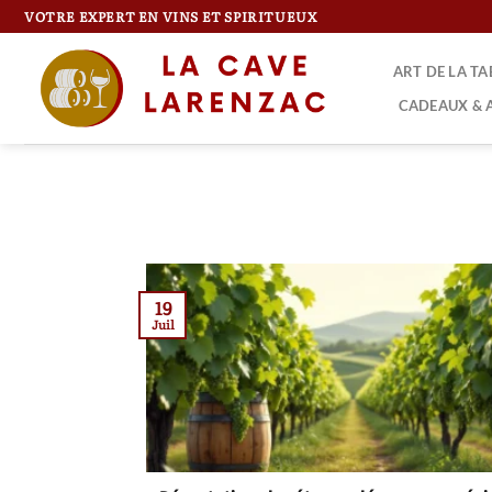
Passer
VOTRE EXPERT EN VINS ET SPIRITUEUX
au
contenu
ART DE LA T
CADEAUX & 
19
Juil