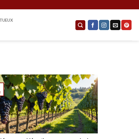
ITUEUX
6
c