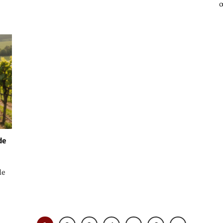
œ
de
le