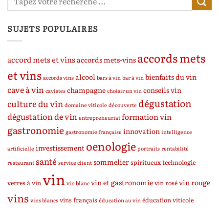
SUJETS POPULAIRES
accords mets
accord mets et vins
accords mets-vins
et vins
alcool
bienfaits du vin
accords vins
bars à vin
bar à vin
cave à vin
champagne
conseils vin
cavistes
choisir un vin
dégustation
culture du vin
domaine viticole
découverte
dégustation de vin
formation vin
entrepreneuriat
gastronomie
innovation
gastronomie française
intelligence
oenologie
investissement
artificielle
portraits
rentabilité
santé
sommelier
spiritueux
technologie
restaurant
service client
vin
vin et gastronomie
vin rouge
verres à vin
vin rosé
vin blanc
vins
vins français
éducation viticole
vins blancs
éducation au vin