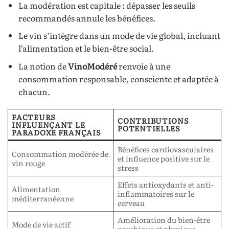
La modération est capitale : dépasser les seuils
recommandés annule les bénéfices.
Le vin s’intègre dans un mode de vie global, incluant
l’alimentation et le bien-être social.
La notion de
VinoModéré
renvoie à une
consommation responsable, consciente et adaptée à
chacun.
FACTEURS
CONTRIBUTIONS
INFLUENÇANT LE
POTENTIELLES
PARADOXE FRANÇAIS
Bénéfices cardiovasculaires
Consommation modérée de
et influence positive sur le
vin rouge
stress
Effets antioxydants et anti-
Alimentation
inflammatoires sur le
méditerranéenne
cerveau
Amélioration du bien-être
Mode de vie actif
psychique et physique