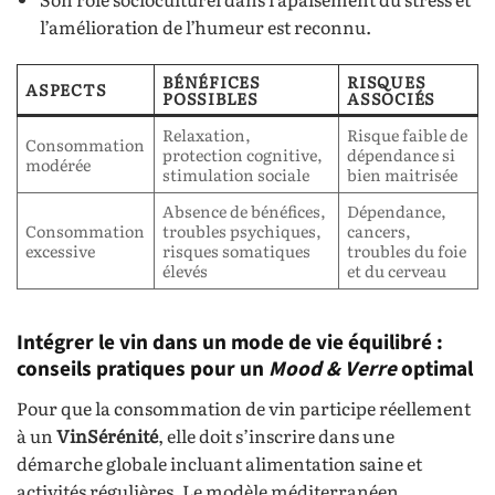
l’amélioration de l’humeur est reconnu.
BÉNÉFICES
RISQUES
ASPECTS
POSSIBLES
ASSOCIÉS
Relaxation,
Risque faible de
Consommation
protection cognitive,
dépendance si
modérée
stimulation sociale
bien maitrisée
Absence de bénéfices,
Dépendance,
Consommation
troubles psychiques,
cancers,
excessive
risques somatiques
troubles du foie
élevés
et du cerveau
Intégrer le vin dans un mode de vie équilibré :
conseils pratiques pour un
Mood & Verre
optimal
Pour que la consommation de vin participe réellement
à un
VinSérénité
, elle doit s’inscrire dans une
démarche globale incluant alimentation saine et
activités régulières. Le modèle méditerranéen