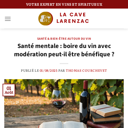
Passer
VOTRE EXPERT EN VINS ET SPIRITUEUX
au
contenu
SANTÉ & BIEN-ÊTRE AUTOUR DU VIN
Santé mentale : boire du vin avec
modération peut-il être bénéfique ?
PUBLIÉ LE
01/08/2025
PAR
THOMAS COURCHEVET
01
Août