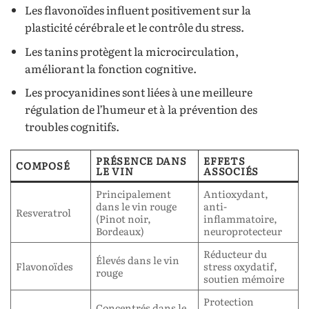
Les flavonoïdes influent positivement sur la
plasticité cérébrale et le contrôle du stress.
Les tanins protègent la microcirculation,
améliorant la fonction cognitive.
Les procyanidines sont liées à une meilleure
régulation de l’humeur et à la prévention des
troubles cognitifs.
PRÉSENCE DANS
EFFETS
COMPOSÉ
LE VIN
ASSOCIÉS
Principalement
Antioxydant,
dans le vin rouge
anti-
Resveratrol
(Pinot noir,
inflammatoire,
Bordeaux)
neuroprotecteur
Réducteur du
Élevés dans le vin
Flavonoïdes
stress oxydatif,
rouge
soutien mémoire
Protection
Concentrés dans le