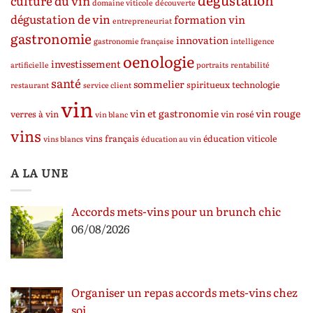
dégustation
culture du vin
domaine viticole
découverte
dégustation de vin
formation vin
entrepreneuriat
gastronomie
innovation
gastronomie française
intelligence
oenologie
investissement
artificielle
portraits
rentabilité
santé
sommelier
spiritueux
technologie
restaurant
service client
vin
vin et gastronomie
vin rouge
verres à vin
vin rosé
vin blanc
vins
vins français
éducation viticole
vins blancs
éducation au vin
A LA UNE
Accords mets-vins pour un brunch chic
06/08/2026
Organiser un repas accords mets-vins chez
soi