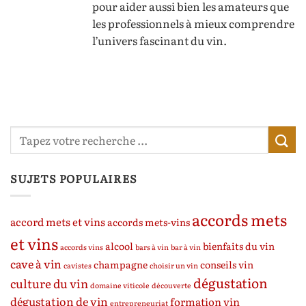
pour aider aussi bien les amateurs que
les professionnels à mieux comprendre
l’univers fascinant du vin.
SUJETS POPULAIRES
accords mets
accord mets et vins
accords mets-vins
et vins
alcool
bienfaits du vin
accords vins
bars à vin
bar à vin
cave à vin
champagne
conseils vin
cavistes
choisir un vin
dégustation
culture du vin
domaine viticole
découverte
dégustation de vin
formation vin
entrepreneuriat