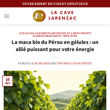
Passer
VOTRE EXPERT EN VINS ET SPIRITUEUX
au
contenu
LE BLOG DE LA MARMITE
,
NUTRITION ET COMPLÉMENTS
ALIMENTAIRES
,
SANTÉ / BIEN-ÊTRE
La maca bio du Pérou en gélules : un
allié puissant pour votre énergie
PUBLIÉ LE
16/04/2024
PAR
THOMAS COURCHEVET
16
Avr