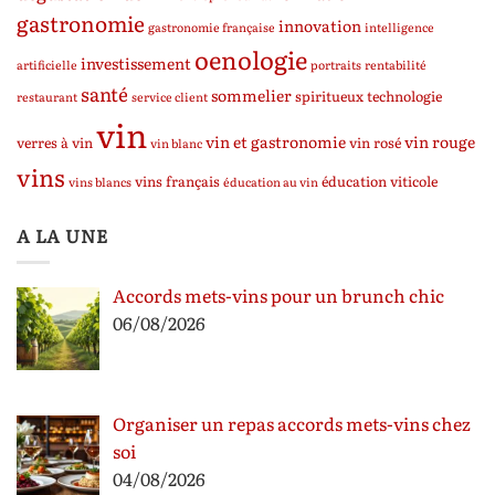
gastronomie
innovation
gastronomie française
intelligence
oenologie
investissement
artificielle
portraits
rentabilité
santé
sommelier
spiritueux
technologie
restaurant
service client
vin
vin et gastronomie
vin rouge
verres à vin
vin rosé
vin blanc
vins
vins français
éducation viticole
vins blancs
éducation au vin
A LA UNE
Accords mets-vins pour un brunch chic
06/08/2026
Organiser un repas accords mets-vins chez
soi
04/08/2026