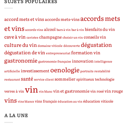
SUJETS POPULAIRES
accords mets
accord mets et vins
accords mets-vins
et vins
alcool
bienfaits du vin
accords vins
bars à vin
bar à vin
cave à vin
champagne
conseils vin
cavistes
choisir un vin
dégustation
culture du vin
domaine viticole
découverte
dégustation de vin
formation vin
entrepreneuriat
gastronomie
innovation
gastronomie française
intelligence
oenologie
investissement
artificielle
portraits
rentabilité
santé
sommelier
spiritueux
technologie
restaurant
service client
vin
vin et gastronomie
vin rouge
verres à vin
vin rosé
vin blanc
vins
vins français
éducation viticole
vins blancs
éducation au vin
A LA UNE