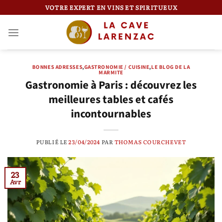
Passer
VOTRE EXPERT EN VINS ET SPIRITUEUX
au
contenu
BONNES ADRESSES
,
GASTRONOMIE / CUISINE
,
LE BLOG DE LA
MARMITE
Gastronomie à Paris : découvrez les
meilleures tables et cafés
incontournables
PUBLIÉ LE
23/04/2024
PAR
THOMAS COURCHEVET
23
Avr