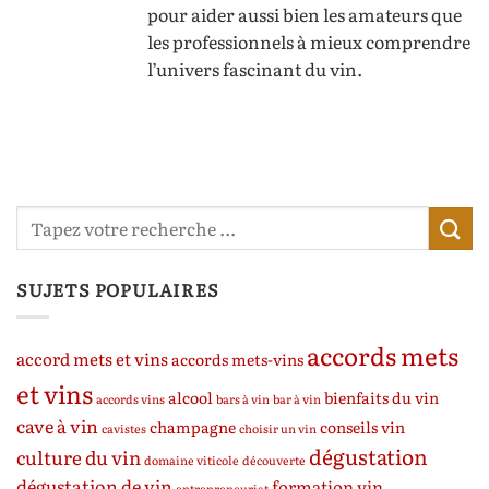
pour aider aussi bien les amateurs que
les professionnels à mieux comprendre
l’univers fascinant du vin.
SUJETS POPULAIRES
accords mets
accord mets et vins
accords mets-vins
et vins
alcool
bienfaits du vin
accords vins
bars à vin
bar à vin
cave à vin
champagne
conseils vin
cavistes
choisir un vin
dégustation
culture du vin
domaine viticole
découverte
dégustation de vin
formation vin
entrepreneuriat