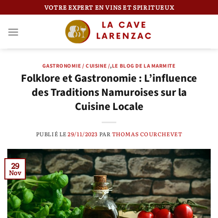
Passer
VOTRE EXPERT EN VINS ET SPIRITUEUX
au
contenu
GASTRONOMIE / CUISINE /
,
LE BLOG DE LA MARMITE
Folklore et Gastronomie : L’influence
des Traditions Namuroises sur la
Cuisine Locale
PUBLIÉ LE
29/11/2023
PAR
THOMAS COURCHEVET
29
Nov