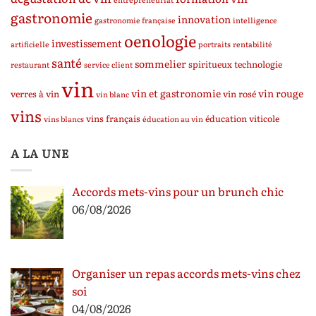
gastronomie
innovation
gastronomie française
intelligence
oenologie
investissement
artificielle
portraits
rentabilité
santé
sommelier
spiritueux
technologie
restaurant
service client
vin
vin et gastronomie
vin rouge
verres à vin
vin rosé
vin blanc
vins
vins français
éducation viticole
vins blancs
éducation au vin
A LA UNE
Accords mets-vins pour un brunch chic
06/08/2026
Organiser un repas accords mets-vins chez
soi
04/08/2026