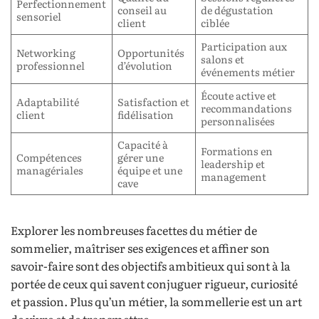
Perfectionnement
conseil au
de dégustation
sensoriel
client
ciblée
Participation aux
Networking
Opportunités
salons et
professionnel
d’évolution
événements métier
Écoute active et
Adaptabilité
Satisfaction et
recommandations
client
fidélisation
personnalisées
Capacité à
Formations en
Compétences
gérer une
leadership et
managériales
équipe et une
management
cave
Explorer les nombreuses facettes du métier de
sommelier, maîtriser ses exigences et affiner son
savoir-faire sont des objectifs ambitieux qui sont à la
portée de ceux qui savent conjuguer rigueur, curiosité
et passion. Plus qu’un métier, la sommellerie est un art
de vivre et de transmettre.