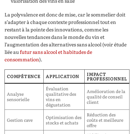
valorisation des vins en salle
La polyvalence est donc de mise, car le sommelier doit
s’adapter à chaque contexte professionnel tout en
restant à la pointe des innovations, comme les
nouvelles tendances dans le monde du vin et
l’augmentation des alternatives sans alcool (voir étude
liée au
futur sans alcool et habitudes de
consommation
).
IMPACT
COMPÉTENCE
APPLICATION
PROFESSIONNEL
Évaluation
Amélioration de la
Analyse
qualitative des
qualité de conseil
sensorielle
vins en
client
dégustation
Réduction des
Optimisation des
Gestion cave
coûts et meilleure
stocks et achats
offre