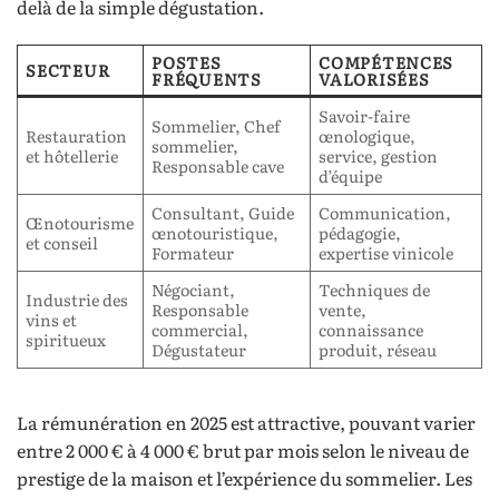
delà de la simple dégustation.
POSTES
COMPÉTENCES
SECTEUR
FRÉQUENTS
VALORISÉES
Savoir-faire
Sommelier, Chef
Restauration
œnologique,
sommelier,
et hôtellerie
service, gestion
Responsable cave
d’équipe
Consultant, Guide
Communication,
Œnotourisme
œnotouristique,
pédagogie,
et conseil
Formateur
expertise vinicole
Négociant,
Techniques de
Industrie des
Responsable
vente,
vins et
commercial,
connaissance
spiritueux
Dégustateur
produit, réseau
La rémunération en 2025 est attractive, pouvant varier
entre 2 000 € à 4 000 € brut par mois selon le niveau de
prestige de la maison et l’expérience du sommelier. Les