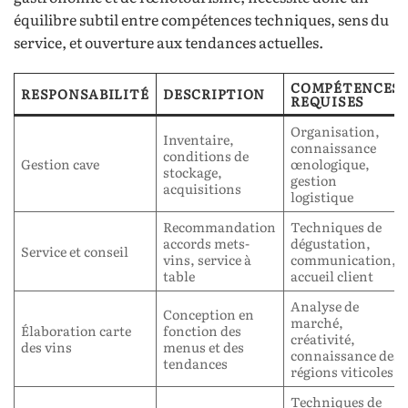
équilibre subtil entre compétences techniques, sens du
service, et ouverture aux tendances actuelles.
COMPÉTENCES
RESPONSABILITÉ
DESCRIPTION
REQUISES
Organisation,
Inventaire,
connaissance
conditions de
Gestion cave
œnologique,
stockage,
gestion
acquisitions
logistique
Recommandation
Techniques de
accords mets-
dégustation,
Service et conseil
vins, service à
communication,
table
accueil client
Analyse de
Conception en
marché,
Élaboration carte
fonction des
créativité,
des vins
menus et des
connaissance des
tendances
régions viticoles
Techniques de