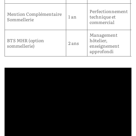
V
Perfectionnement
Mention Complémentaire
A
1 an
technique et
Sommellerie
I
commercial
d
Management
I
BTS MHR (option
hôtelier,
s
2 ans
sommellerie)
enseignement
h
approfondi
r