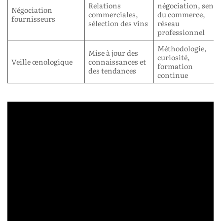
Relations
négociation, sens
Négociation
commerciales,
du commerce,
fournisseurs
sélection des vins
réseau
professionnel
Méthodologie,
Mise à jour des
curiosité,
Veille œnologique
connaissances et
formation
des tendances
continue