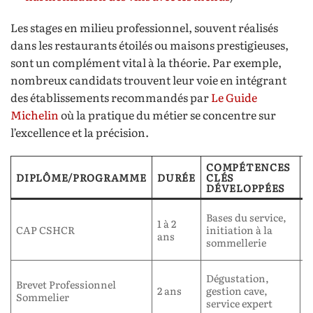
Les stages en milieu professionnel, souvent réalisés
dans les restaurants étoilés ou maisons prestigieuses,
sont un complément vital à la théorie. Par exemple,
nombreux candidats trouvent leur voie en intégrant
des établissements recommandés par
Le Guide
Michelin
où la pratique du métier se concentre sur
l’excellence et la précision.
COMPÉTENCES
E
DIPLÔME/PROGRAMME
DURÉE
CLÉS
D
DÉVELOPPÉES
C
Bases du service,
1 à 2
s
CAP CSHCR
initiation à la
ans
L
sommellerie
d
É
Dégustation,
Brevet Professionnel
F
2 ans
gestion cave,
Sommelier
I
service expert
B