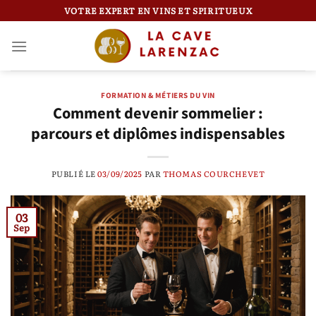
Passer
VOTRE EXPERT EN VINS ET SPIRITUEUX
au
contenu
FORMATION & MÉTIERS DU VIN
Comment devenir sommelier :
parcours et diplômes indispensables
PUBLIÉ LE
03/09/2025
PAR
THOMAS COURCHEVET
03
Sep