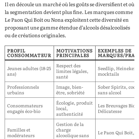
Il en découle un marché où les goûts se diversifient et où
la segmentation devient plus fine. Les marques comme
Le Paon Qui Boit ou Nona exploitent cette diversité en
proposant une gamme étendue d’alcools désalcoolisés
ou de créations originales.
PROFIL
MOTIVATIONS
EXEMPLES DE
CONSOMMATEUR
PRINCIPALES
MARQUES/PRAT
Respect des
Jeunes adultes (18-25
Seedlip, Heineken 
limites légales,
ans)
mocktails
santé
Professionnels
Image, bien-
Sober Spirits, cock
urbains
être, sobriété
sans alcool
Écologie, produit
Consommateurs
Les Breuvages Bio, 
local,
engagés éco-bio
Délicatesse
authenticité
Gestion de la
Familles et
charge
Le Paon Qui Boit, 
modérateurs
alcoolique sans