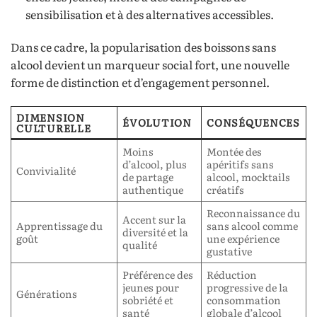
sensibilisation et à des alternatives accessibles.
Dans ce cadre, la popularisation des boissons sans
alcool devient un marqueur social fort, une nouvelle
forme de distinction et d’engagement personnel.
DIMENSION
ÉVOLUTION
CONSÉQUENCES
CULTURELLE
Moins
Montée des
d’alcool, plus
apéritifs sans
Convivialité
de partage
alcool, mocktails
authentique
créatifs
Reconnaissance du
Accent sur la
Apprentissage du
sans alcool comme
diversité et la
goût
une expérience
qualité
gustative
Préférence des
Réduction
jeunes pour
progressive de la
Générations
sobriété et
consommation
santé
globale d’alcool