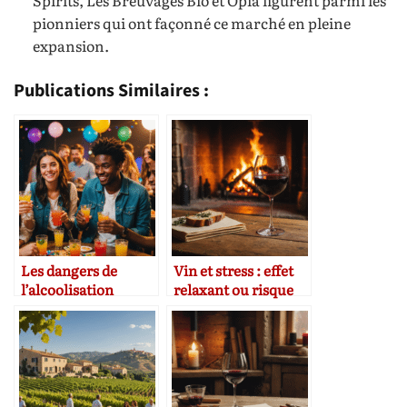
pionniers qui ont façonné ce marché en pleine
expansion.
Publications Similaires :
Les dangers de
Vin et stress : effet
l’alcoolisation
relaxant ou risque
festive chez les
de dépendance ?
jeunes