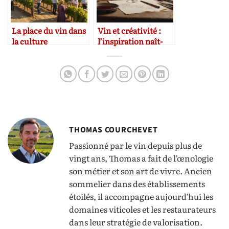
La place du vin dans
Vin et créativité :
la culture
l’inspiration naît-
méditerranéenne et
elle d’un verre de
ses effets sur le bien-
rouge ?
être
THOMAS COURCHEVET
Passionné par le vin depuis plus de
vingt ans, Thomas a fait de l’œnologie
son métier et son art de vivre. Ancien
sommelier dans des établissements
étoilés, il accompagne aujourd’hui les
domaines viticoles et les restaurateurs
dans leur stratégie de valorisation.