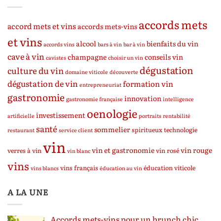
accords mets
accord mets et vins
accords mets-vins
et vins
alcool
bienfaits du vin
accords vins
bars à vin
bar à vin
cave à vin
champagne
conseils vin
cavistes
choisir un vin
dégustation
culture du vin
domaine viticole
découverte
dégustation de vin
formation vin
entrepreneuriat
gastronomie
innovation
gastronomie française
intelligence
oenologie
investissement
artificielle
portraits
rentabilité
santé
sommelier
spiritueux
technologie
restaurant
service client
vin
vin et gastronomie
vin rouge
verres à vin
vin rosé
vin blanc
vins
vins français
éducation viticole
vins blancs
éducation au vin
A LA UNE
Accords mets-vins pour un brunch chic