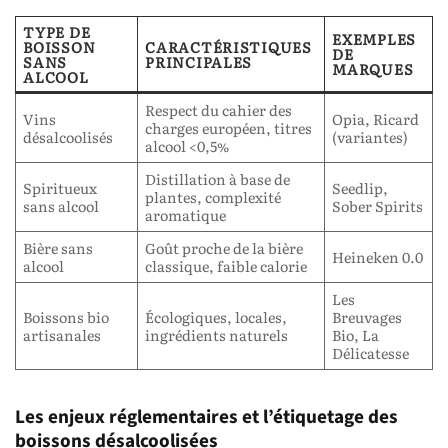
TYPE DE
EXEMPLES
BOISSON
CARACTÉRISTIQUES
DE
SANS
PRINCIPALES
MARQUES
ALCOOL
Respect du cahier des
Vins
Opia, Ricard
charges européen, titres
désalcoolisés
(variantes)
alcool <0,5%
Distillation à base de
Spiritueux
Seedlip,
plantes, complexité
sans alcool
Sober Spirits
aromatique
Bière sans
Goût proche de la bière
Heineken 0.0
alcool
classique, faible calorie
Les
Boissons bio
Écologiques, locales,
Breuvages
artisanales
ingrédients naturels
Bio, La
Délicatesse
Les enjeux réglementaires et l’étiquetage des
boissons désalcoolisées