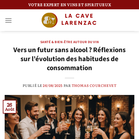
Passer
VOTRE EXPERT EN VINS ET SPIRITUEUX
au
contenu
SANTÉ & BIEN-ÊTRE AUTOUR DU VIN
Vers un futur sans alcool ? Réflexions
sur l’évolution des habitudes de
consommation
PUBLIÉ LE
26/08/2025
PAR
THOMAS COURCHEVET
26
Août