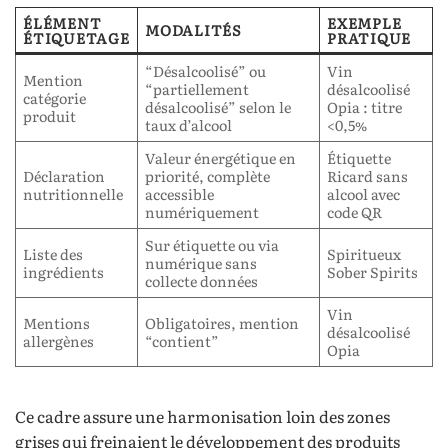
ÉLÉMENT
EXEMPLE
MODALITÉS
ÉTIQUETAGE
PRATIQUE
“Désalcoolisé” ou
Vin
Mention
“partiellement
désalcoolisé
catégorie
désalcoolisé” selon le
Opia : titre
produit
taux d’alcool
<0,5%
Valeur énergétique en
Étiquette
Déclaration
priorité, complète
Ricard sans
nutritionnelle
accessible
alcool avec
numériquement
code QR
Sur étiquette ou via
Liste des
Spiritueux
numérique sans
ingrédients
Sober Spirits
collecte données
Vin
Mentions
Obligatoires, mention
désalcoolisé
allergènes
“contient”
Opia
Ce cadre assure une harmonisation loin des zones
grises qui freinaient le développement des produits