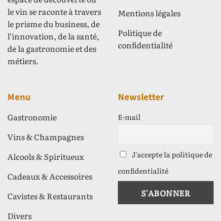
le vin se raconte à travers
Mentions légales
le prisme du business, de
Politique de
l’innovation, de la santé,
confidentialité
de la gastronomie et des
métiers.
Menu
Newsletter
Gastronomie
E-mail
Vins & Champagnes
J'accepte la politique de
Alcools & Spiritueux
confidentialité
Cadeaux & Accessoires
Cavistes & Restaurants
Divers