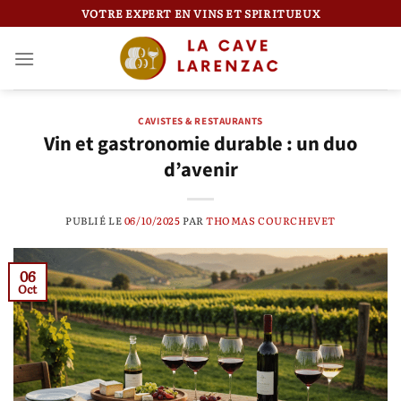
Passer
VOTRE EXPERT EN VINS ET SPIRITUEUX
au
contenu
CAVISTES & RESTAURANTS
Vin et gastronomie durable : un duo
d’avenir
PUBLIÉ LE
06/10/2025
PAR
THOMAS COURCHEVET
06
Oct