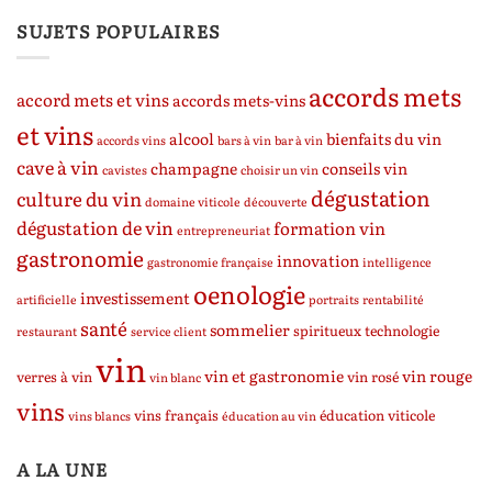
SUJETS POPULAIRES
accords mets
accord mets et vins
accords mets-vins
et vins
alcool
bienfaits du vin
accords vins
bars à vin
bar à vin
cave à vin
champagne
conseils vin
cavistes
choisir un vin
dégustation
culture du vin
domaine viticole
découverte
dégustation de vin
formation vin
entrepreneuriat
gastronomie
innovation
gastronomie française
intelligence
oenologie
investissement
artificielle
portraits
rentabilité
santé
sommelier
spiritueux
technologie
restaurant
service client
vin
vin et gastronomie
vin rouge
verres à vin
vin rosé
vin blanc
vins
vins français
éducation viticole
vins blancs
éducation au vin
A LA UNE