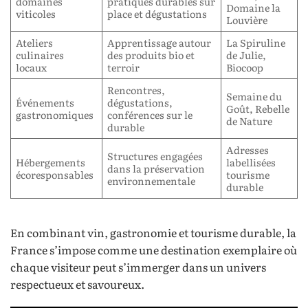
domaines
pratiques durables sur
Domaine la
viticoles
place et dégustations
Louvière
Ateliers
Apprentissage autour
La Spiruline
culinaires
des produits bio et
de Julie,
locaux
terroir
Biocoop
Rencontres,
Semaine du
Événements
dégustations,
Goût, Rebelle
gastronomiques
conférences sur le
de Nature
durable
Adresses
Structures engagées
Hébergements
labellisées
dans la préservation
écoresponsables
tourisme
environnementale
durable
En combinant vin, gastronomie et tourisme durable, la
France s’impose comme une destination exemplaire où
chaque visiteur peut s’immerger dans un univers
respectueux et savoureux.