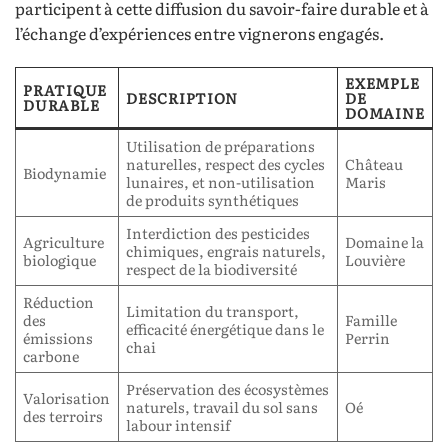
participent à cette diffusion du savoir-faire durable et à
l’échange d’expériences entre vignerons engagés.
EXEMPLE
PRATIQUE
DESCRIPTION
DE
DURABLE
DOMAINE
Utilisation de préparations
naturelles, respect des cycles
Château
Biodynamie
lunaires, et non-utilisation
Maris
de produits synthétiques
Interdiction des pesticides
Agriculture
Domaine la
chimiques, engrais naturels,
biologique
Louvière
respect de la biodiversité
Réduction
Limitation du transport,
des
Famille
efficacité énergétique dans le
émissions
Perrin
chai
carbone
Préservation des écosystèmes
Valorisation
naturels, travail du sol sans
Oé
des terroirs
labour intensif