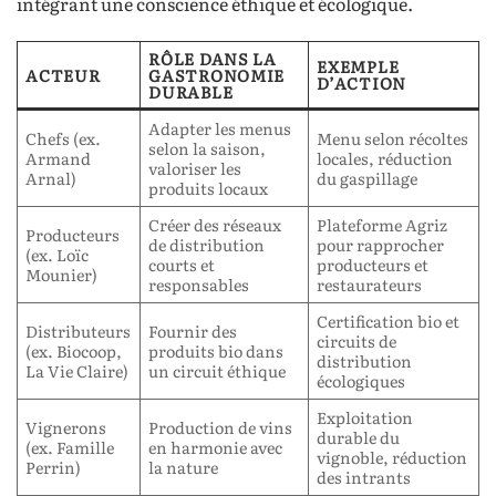
intégrant une conscience éthique et écologique.
RÔLE DANS LA
EXEMPLE
ACTEUR
GASTRONOMIE
D’ACTION
DURABLE
Adapter les menus
Chefs (ex.
Menu selon récoltes
selon la saison,
Armand
locales, réduction
valoriser les
Arnal)
du gaspillage
produits locaux
Créer des réseaux
Plateforme Agriz
Producteurs
de distribution
pour rapprocher
(ex. Loïc
courts et
producteurs et
Mounier)
responsables
restaurateurs
Certification bio et
Distributeurs
Fournir des
circuits de
(ex. Biocoop,
produits bio dans
distribution
La Vie Claire)
un circuit éthique
écologiques
Exploitation
Vignerons
Production de vins
durable du
(ex. Famille
en harmonie avec
vignoble, réduction
Perrin)
la nature
des intrants