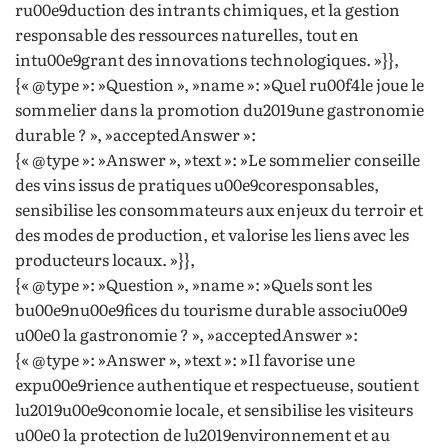
ru00e9duction des intrants chimiques, et la gestion
responsable des ressources naturelles, tout en
intu00e9grant des innovations technologiques. »}},
{« @type »: »Question », »name »: »Quel ru00f4le joue le
sommelier dans la promotion du2019une gastronomie
durable ? », »acceptedAnswer »:
{« @type »: »Answer », »text »: »Le sommelier conseille
des vins issus de pratiques u00e9coresponsables,
sensibilise les consommateurs aux enjeux du terroir et
des modes de production, et valorise les liens avec les
producteurs locaux. »}},
{« @type »: »Question », »name »: »Quels sont les
bu00e9nu00e9fices du tourisme durable associu00e9
u00e0 la gastronomie ? », »acceptedAnswer »:
{« @type »: »Answer », »text »: »Il favorise une
expu00e9rience authentique et respectueuse, soutient
lu2019u00e9conomie locale, et sensibilise les visiteurs
u00e0 la protection de lu2019environnement et au