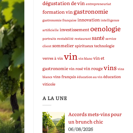
dégustation de vin
entrepreneuriat
gastronomie
formation vin
innovation
gastronomie française
intelligence
oenologie
investissement
artificielle
santé
portraits
rentabilité
restaurant
service
sommelier
spiritueux
technologie
client
vin
vin et
verres à vin
vin blanc
vins
gastronomie
vin rouge
vin rosé
vins
vins français
éducation
blancs
éducation au vin
viticole
A LA UNE
Accords mets-vins pour
un brunch chic
06/08/2026