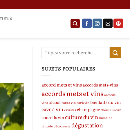
ITUEUX
SUJETS POPULAIRES
accord mets et vins
accords mets-vins
accords mets et vins
accords
alcool
bienfaits du vin
vins
bars à vin
bar à vin
cave à vin
champagne
cavistes
choisir un vin
culture du vin
conseils vin
domaine
dégustation
viticole
découverte