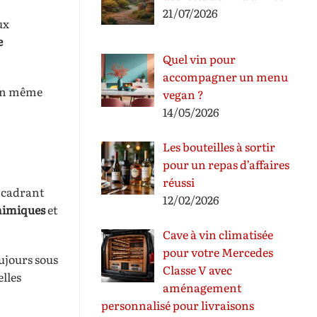
21/07/2026
ux
e
Quel vin pour
accompagner un menu
’un même
vegan ?
14/05/2026
Les bouteilles à sortir
pour un repas d’affaires
réussi
ncadrant
12/02/2026
himiques
et
Cave à vin climatisée
pour votre Mercedes
oujours sous
Classe V avec
elles
aménagement
personnalisé pour livraisons