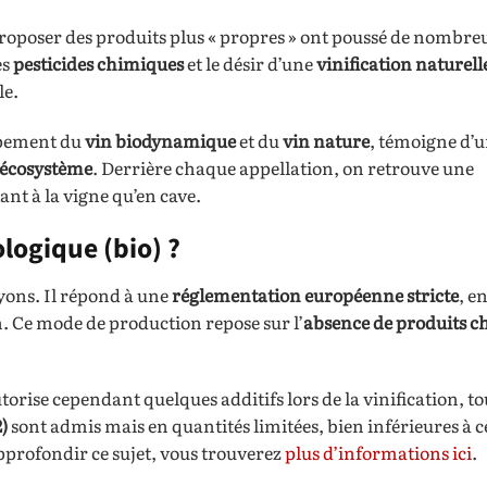
proposer des produits plus « propres » ont poussé de nombre
es
pesticides chimiques
et le désir d’une
vinification naturell
le.
oppement du
vin biodynamique
et du
vin nature
, témoigne d
écosystème
. Derrière chaque appellation, on retrouve une
ant à la vigne qu’en cave.
ologique (bio) ?
ayons. Il répond à une
réglementation européenne stricte
, e
in. Ce mode de production repose sur l’
absence de produits c
utorise cependant quelques additifs lors de la vinification, t
2)
sont admis mais en quantités limitées, bien inférieures à c
approfondir ce sujet, vous trouverez
plus d’informations ici
.