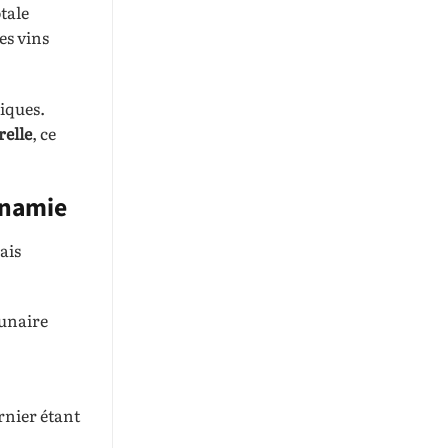
tale
es vins
giques.
relle
, ce
ynamie
ais
lunaire
ernier étant