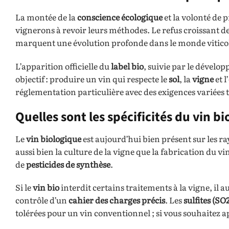
La montée de la
conscience écologique
et la volonté de 
vignerons à revoir leurs méthodes. Le refus croissant d
marquent une évolution profonde dans le monde vitico
L’apparition officielle du
label bio
, suivie par le dével
objectif : produire un vin qui respecte le
sol
, la
vigne
et l’
réglementation particulière avec des exigences variées t
Quelles sont les spécificités du vin bi
Le
vin biologique
est aujourd’hui bien présent sur les r
aussi bien la culture de la vigne que la fabrication du v
de
pesticides de synthèse
.
Si le
vin bio
interdit certains traitements à la vigne, il a
contrôle d’un
cahier des charges précis
. Les
sulfites (SO
tolérées pour un vin conventionnel ; si vous souhaitez 