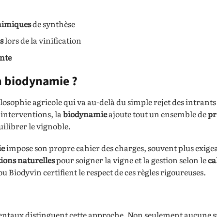
chimiques
de synthèse
s
lors de la vinification
ante
n biodynamie ?
losophie agricole qui va au-delà du simple rejet des intrants
 interventions, la
biodynamie
ajoute tout un ensemble de
pr
uilibrer le vignoble.
ie
impose son propre cahier des charges, souvent plus exige
ions naturelles
pour soigner la vigne et la gestion selon le
ca
Biodyvin certifient le respect de ces règles rigoureuses.
mentaux distinguent cette approche. Non seulement aucune 