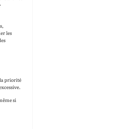
r
s,
er les
des
la priorité
excessive.
 même si