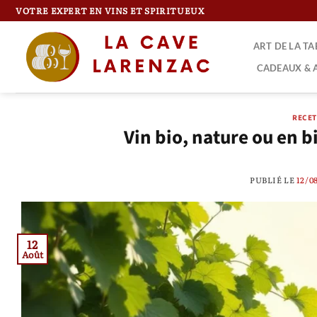
Passer
VOTRE EXPERT EN VINS ET SPIRITUEUX
au
contenu
ART DE LA T
CADEAUX & 
RECET
Vin bio, nature ou en b
PUBLIÉ LE
12/0
12
Août