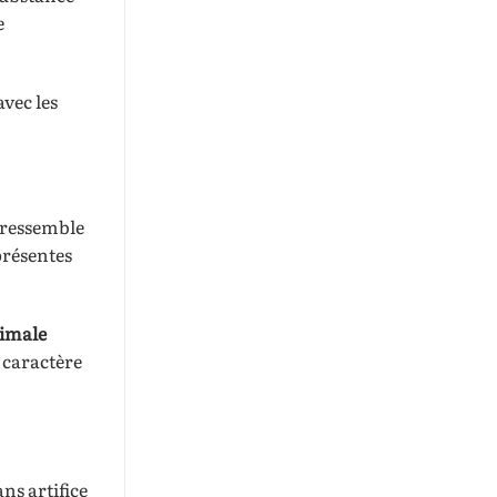
e
avec les
 ressemble
résentes
nimale
 caractère
ans artifice