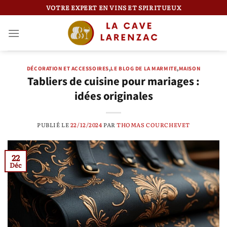
Passer
VOTRE EXPERT EN VINS ET SPIRITUEUX
au
contenu
DÉCORATION ET ACCESSOIRES
,
LE BLOG DE LA MARMITE
,
MAISON
Tabliers de cuisine pour mariages :
idées originales
PUBLIÉ LE
22/12/2024
PAR
THOMAS COURCHEVET
22
Déc