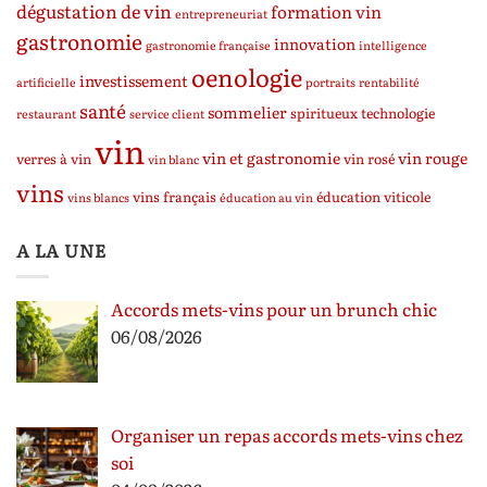
dégustation de vin
formation vin
entrepreneuriat
gastronomie
innovation
gastronomie française
intelligence
oenologie
investissement
artificielle
portraits
rentabilité
santé
sommelier
spiritueux
technologie
restaurant
service client
vin
vin et gastronomie
vin rouge
verres à vin
vin rosé
vin blanc
vins
vins français
éducation viticole
vins blancs
éducation au vin
A LA UNE
Accords mets-vins pour un brunch chic
06/08/2026
Organiser un repas accords mets-vins chez
soi