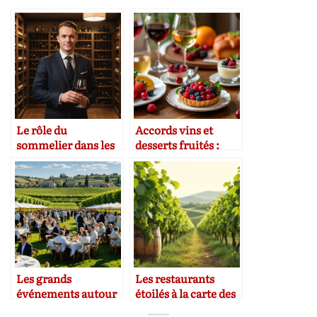
Le rôle du
Accords vins et
sommelier dans les
desserts fruités :
restaurants
astuces de
gastronomiques
sommelier
Les grands
Les restaurants
événements autour
étoilés à la carte des
du vin et de la
vins exceptionnelle