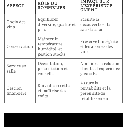
IMPACT SUR
RÔLE DU
ASPECT
L’EXPÉRIENCE
SOMMELIER
CLIENT
Équilibrer
Facilite la
Choix des
diversité, qualité et
découverte et la
vins
prix
satisfaction
Maintenir
Préserve l’intégrité
température,
Conservation
et les arômes des
humidité, et
vins
gestion stocks
Décantation,
Améliore la relation
Service en
présentation et
client et l’expérience
salle
conseils
gustative
Assure la
Suivi des recettes
Gestion
rentabilité et la
et maîtrise des
financière
pérennité de
coûts
l’établissement