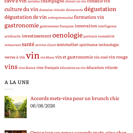
cave à vin
champagne
conseils vin
cavistes
choisir un vin
dégustation
culture du vin
domaine viticole
découverte
dégustation de vin
formation vin
entrepreneuriat
gastronomie
innovation
gastronomie française
intelligence
oenologie
investissement
artificielle
portraits
rentabilité
santé
sommelier
spiritueux
technologie
restaurant
service client
vin
vin et gastronomie
vin rouge
verres à vin
vin rosé
vin blanc
vins
vins français
éducation viticole
vins blancs
éducation au vin
A LA UNE
Accords mets-vins pour un brunch chic
06/08/2026
Organiser un repas accords mets-vins chez