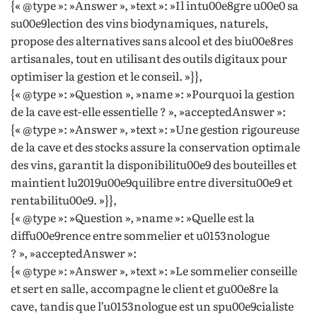
{« @type »: »Answer », »text »: »Il intu00e8gre u00e0 sa
su00e9lection des vins biodynamiques, naturels,
propose des alternatives sans alcool et des biu00e8res
artisanales, tout en utilisant des outils digitaux pour
optimiser la gestion et le conseil. »}},
{« @type »: »Question », »name »: »Pourquoi la gestion
de la cave est-elle essentielle ? », »acceptedAnswer »:
{« @type »: »Answer », »text »: »Une gestion rigoureuse
de la cave et des stocks assure la conservation optimale
des vins, garantit la disponibilitu00e9 des bouteilles et
maintient lu2019u00e9quilibre entre diversitu00e9 et
rentabilitu00e9. »}},
{« @type »: »Question », »name »: »Quelle est la
diffu00e9rence entre sommelier et u0153nologue
? », »acceptedAnswer »:
{« @type »: »Answer », »text »: »Le sommelier conseille
et sert en salle, accompagne le client et gu00e8re la
cave, tandis que l’u0153nologue est un spu00e9cialiste