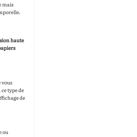
e mais
mporelle.
sion haute
papiers
e vous
 ce type de
affichage de
e ou