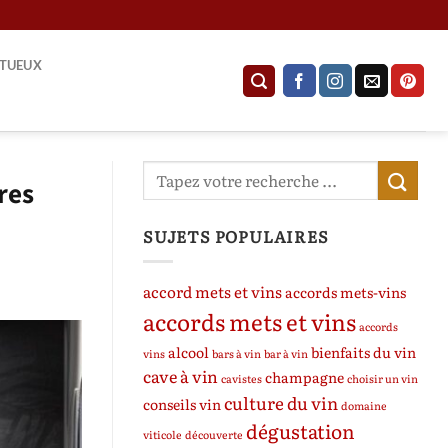
ITUEUX
res
SUJETS POPULAIRES
accord mets et vins
accords mets-vins
accords mets et vins
accords
alcool
bienfaits du vin
vins
bars à vin
bar à vin
cave à vin
champagne
cavistes
choisir un vin
culture du vin
conseils vin
domaine
dégustation
viticole
découverte