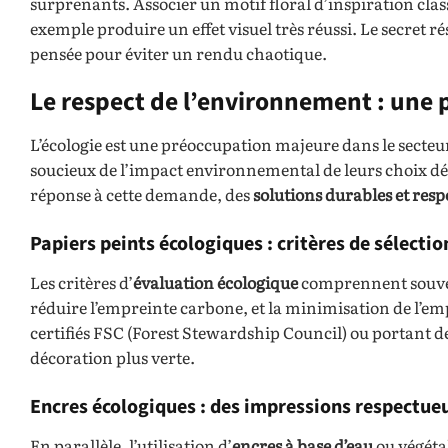
surprenants. Associer un motif floral d’inspiration cl
exemple produire un effet visuel très réussi. Le secret r
pensée pour éviter un rendu chaotique.
Le respect de l’environnement : une p
L’écologie est une préoccupation majeure dans le secteu
soucieux de l’impact environnemental de leurs choix déco
réponse à cette demande, des
solutions durables et res
Papiers peints écologiques : critères de sélectio
Les critères d’
évaluation écologique
comprennent souvent
réduire l’empreinte carbone, et la minimisation de l’em
certifiés FSC (Forest Stewardship Council) ou portant de
décoration plus verte.
Encres écologiques : des impressions respectueu
En parallèle, l’utilisation d’
encres à base d’eau
ou végéta