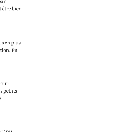
par
t être bien
us en plus
ption. En
pour
s peints
e
(COV),