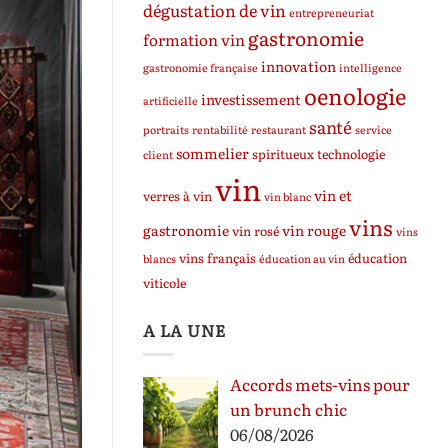
dégustation de vin
entrepreneuriat
gastronomie
formation vin
innovation
gastronomie française
intelligence
oenologie
investissement
artificielle
santé
portraits
rentabilité
restaurant
service
sommelier
spiritueux
technologie
client
vin
vin et
verres à vin
vin blanc
vins
gastronomie
vin rouge
vin rosé
vins
vins français
éducation
blancs
éducation au vin
viticole
A LA UNE
Accords mets-vins pour
un brunch chic
06/08/2026