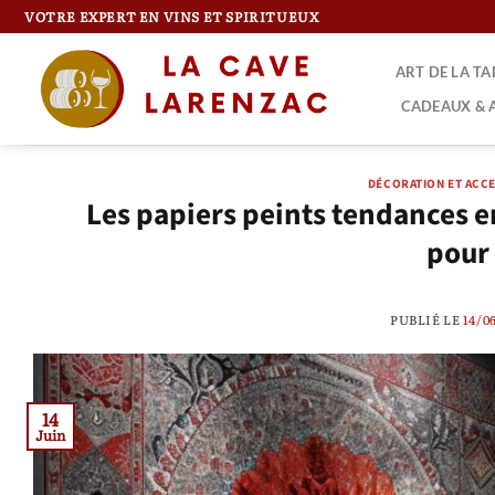
Passer
VOTRE EXPERT EN VINS ET SPIRITUEUX
au
contenu
ART DE LA T
CADEAUX & 
DÉCORATION ET ACC
Les papiers peints tendances e
pour 
PUBLIÉ LE
14/0
14
Juin