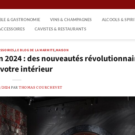
ABLE & GASTRONOMIE
VINS & CHAMPAGNES
ALCOOLS & SPIR
ACCESSOIRES
CAVISTES & RESTAURANTS
ESSOIRES
,
LE BLOG DE LA MARMITE
,
MAISON
n 2024 : des nouveautés révolutionnai
votre intérieur
6/2024
PAR
THOMAS COURCHEVET