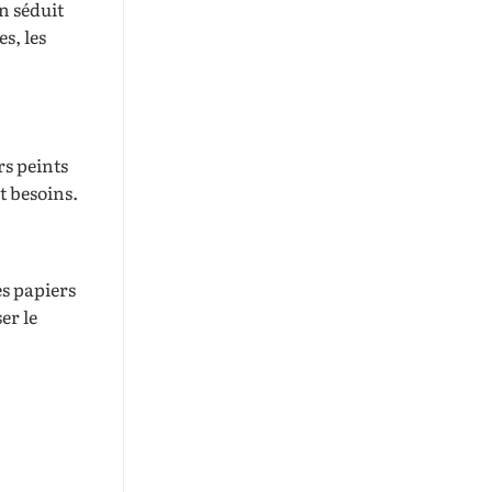
n séduit
s, les
rs peints
t besoins.
es papiers
er le