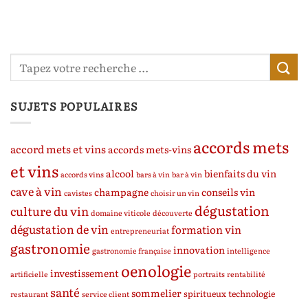
SUJETS POPULAIRES
accords mets
accord mets et vins
accords mets-vins
et vins
alcool
bienfaits du vin
accords vins
bars à vin
bar à vin
cave à vin
champagne
conseils vin
cavistes
choisir un vin
dégustation
culture du vin
domaine viticole
découverte
dégustation de vin
formation vin
entrepreneuriat
gastronomie
innovation
gastronomie française
intelligence
oenologie
investissement
artificielle
portraits
rentabilité
santé
sommelier
spiritueux
technologie
restaurant
service client