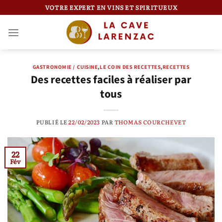
Passer
VOTRE EXPERT EN VINS ET SPIRITUEUX
au
contenu
GASTRONOMIE / CUISINE
,
LE COIN DES RECETTES
,
RECETTES
Des recettes faciles à réaliser par
tous
PUBLIÉ LE
22/02/2023
PAR
THOMAS COURCHEVET
22
Fév