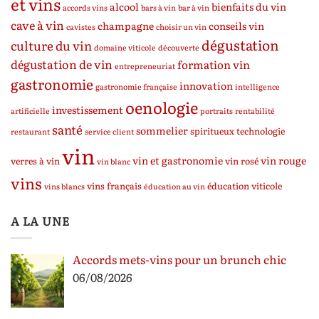
et vins
alcool
bienfaits du vin
accords vins
bars à vin
bar à vin
cave à vin
champagne
conseils vin
cavistes
choisir un vin
dégustation
culture du vin
domaine viticole
découverte
dégustation de vin
formation vin
entrepreneuriat
gastronomie
innovation
gastronomie française
intelligence
oenologie
investissement
artificielle
portraits
rentabilité
santé
sommelier
spiritueux
technologie
restaurant
service client
vin
vin et gastronomie
vin rouge
verres à vin
vin rosé
vin blanc
vins
vins français
éducation viticole
vins blancs
éducation au vin
A LA UNE
Accords mets-vins pour un brunch chic
06/08/2026