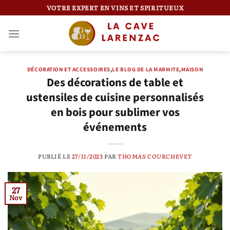
Passer
VOTRE EXPERT EN VINS ET SPIRITUEUX
au
contenu
DÉCORATION ET ACCESSOIRES
,
LE BLOG DE LA MARMITE
,
MAISON
Des décorations de table et
ustensiles de cuisine personnalisés
en bois pour sublimer vos
événements
PUBLIÉ LE
27/11/2023
PAR
THOMAS COURCHEVET
27
Nov