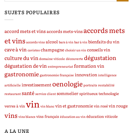
SUJETS POPULAIRES
accords mets
accord mets et vins
accords mets-vins
et vins
alcool
bienfaits du vin
accords vins
bars à vin
bar à vin
cave à vin
champagne
conseils vin
cavistes
choisir un vin
dégustation
culture du vin
domaine viticole
découverte
dégustation de vin
formation vin
entrepreneuriat
gastronomie
innovation
gastronomie française
intelligence
oenologie
investissement
artificielle
portraits
rentabilité
santé
sommelier
spiritueux
technologie
restaurant
service client
vin
vin et gastronomie
vin rouge
verres à vin
vin rosé
vin blanc
vins
vins français
éducation viticole
vins blancs
éducation au vin
A LA UNE