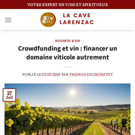
Passer
VOTRE EXPERT EN VINS ET SPIRITUEUX
au
contenu
BUSINESS & VIN
Crowdfunding et vin : financer un
domaine viticole autrement
PUBLIÉ LE
27/07/2025
PAR
THOMAS COURCHEVET
27
Juil