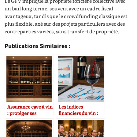
Le GFV implique la propriété foncière collective avec
un bail long terme, souvent avec un cadre fiscal
avantageux, tandis que le crowdfunding classique est
plus flexible, axé sur des projets particuliers avec des
contreparties variées, sans transfert de propriété.
Publications Similaires :
Assurance cave à vin
Les indices
: protéger ses
financiers du vin :
investissements
comment les
interpréter