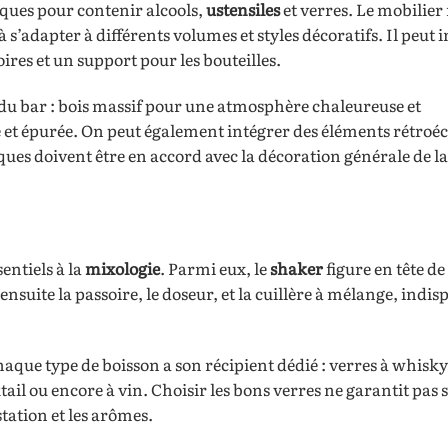
iques pour contenir alcools,
ustensiles
et verres. Le mobilie
à s’adapter à différents volumes et styles décoratifs. Il peut 
ires et un support pour les bouteilles.
 du bar : bois massif pour une atmosphère chaleureuse et
 et épurée. On peut également intégrer des éléments rétroéc
tiques doivent être en accord avec la décoration générale de l
entiels à la
mixologie
. Parmi eux, le
shaker
figure en tête de 
ensuite la passoire, le doseur, et la cuillère à mélange, indi
haque type de boisson a son récipient dédié : verres à whisky,
ail ou encore à vin. Choisir les bons verres ne garantit pas
tation et les arômes.