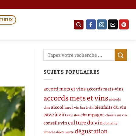
ITUEUX
SUJETS POPULAIRES
accord mets et vins
accords mets-vins
accords mets et vins
accords
alcool
bienfaits du vin
vins
bars à vin
bar à vin
cave à vin
champagne
cavistes
choisir un vin
culture du vin
conseils vin
domaine
dégustation
viticole
découverte