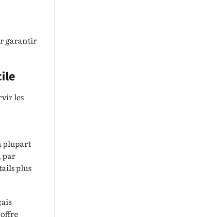
r garantir
ile
rvir les
a plupart
, par
ails plus
çais
 offre