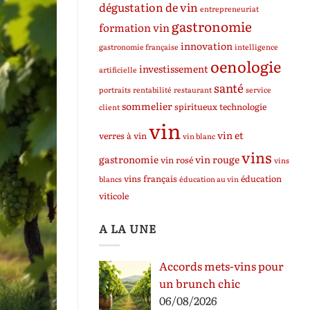
dégustation de vin
entrepreneuriat
gastronomie
formation vin
innovation
gastronomie française
intelligence
oenologie
investissement
artificielle
santé
portraits
rentabilité
restaurant
service
sommelier
spiritueux
technologie
client
vin
vin et
verres à vin
vin blanc
vins
gastronomie
vin rouge
vin rosé
vins
vins français
éducation
blancs
éducation au vin
viticole
A LA UNE
Accords mets-vins pour
un brunch chic
06/08/2026