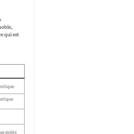
s
noble,
e qui est
entique
matique
les goûts