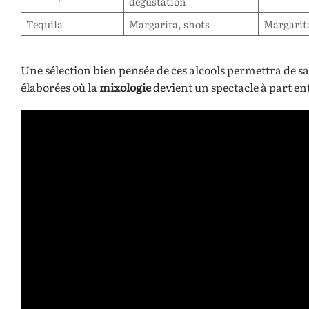
dégustation
Tequila
Margarita, shots
Margarit
Une sélection bien pensée de ces alcools permettra de sati
élaborées où la
mixologie
devient un spectacle à part en