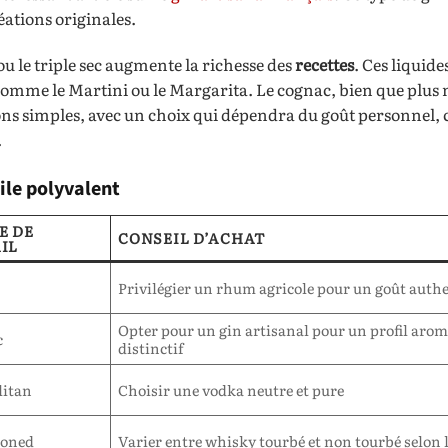
éations originales.
u le triple sec augmente la richesse des
recettes
. Ces liquide
 comme le Martini ou le Margarita. Le cognac, bien que plus 
ons simples, avec un choix qui dépendra du goût personnel, c
.
ile polyvalent
E DE
CONSEIL D’ACHAT
IL
Privilégier un rhum agricole pour un goût auth
Opter pour un gin artisanal pour un profil aro
c
distinctif
itan
Choisir une vodka neutre et pure
ioned
Varier entre whisky tourbé et non tourbé selon 