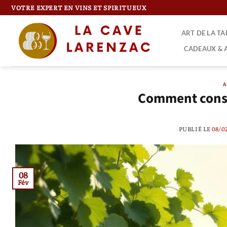
Passer
VOTRE EXPERT EN VINS ET SPIRITUEUX
au
contenu
ART DE LA T
CADEAUX & 
A
Comment consti
PUBLIÉ LE
08/0
08
Fév