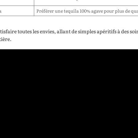
a
Préférer une tequila 100% agave pour plus de qua
sfaire toutes les envies, allant de simples apéritifs à des soi
tière.