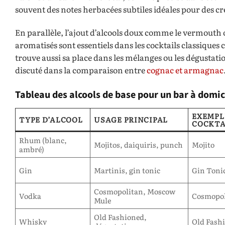
souvent des notes herbacées subtiles idéales pour des cr
En parallèle, l’ajout d’alcools doux comme le vermouth o
aromatisés sont essentiels dans les cocktails classiques
trouve aussi sa place dans les mélanges ou les dégustati
discuté dans la comparaison entre
cognac et armagnac
Tableau des alcools de base pour un bar à domic
EXEMPL
TYPE D’ALCOOL
USAGE PRINCIPAL
COCKTA
Rhum (blanc,
Mojitos, daiquiris, punch
Mojito
ambré)
Gin
Martinis, gin tonic
Gin Toni
Cosmopolitan, Moscow
Vodka
Cosmopol
Mule
Old Fashioned,
Whisky
Old Fash