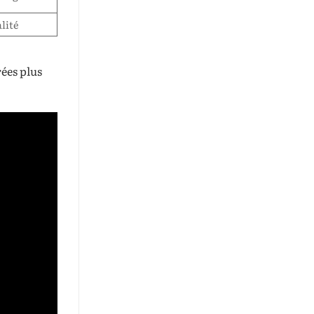
lité
rées plus