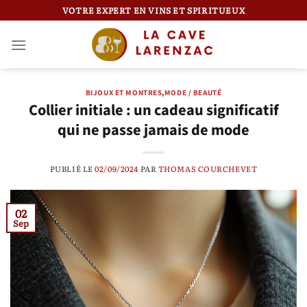
Passer
VOTRE EXPERT EN VINS ET SPIRITUEUX
au
contenu
BIJOUX ET MONTRES
,
MODE / BEAUTÉ
Collier initiale : un cadeau significatif
qui ne passe jamais de mode
PUBLIÉ LE
02/09/2024
PAR
THOMAS COURCHEVET
02
Sep