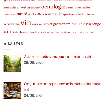
oenologie
investissement
artificielle
portraits
rentabilité
santé
sommelier
spiritueux
technologie
restaurant
service client
vin
vin et gastronomie
vin rouge
verres à vin
vin rosé
vin blanc
vins
vins français
éducation viticole
vins blancs
éducation au vin
A LA UNE
Accords mets-vins pour un brunch chic
06/08/2026
Organiser un repas accords mets-vins chez
soi
04/08/2026