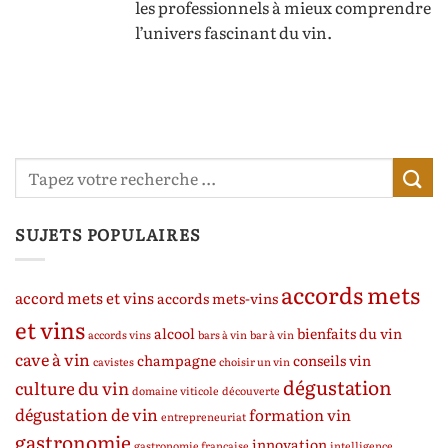
les professionnels à mieux comprendre
l’univers fascinant du vin.
SUJETS POPULAIRES
accords mets
accord mets et vins
accords mets-vins
et vins
alcool
bienfaits du vin
accords vins
bars à vin
bar à vin
cave à vin
champagne
conseils vin
cavistes
choisir un vin
dégustation
culture du vin
domaine viticole
découverte
dégustation de vin
formation vin
entrepreneuriat
gastronomie
innovation
gastronomie française
intelligence