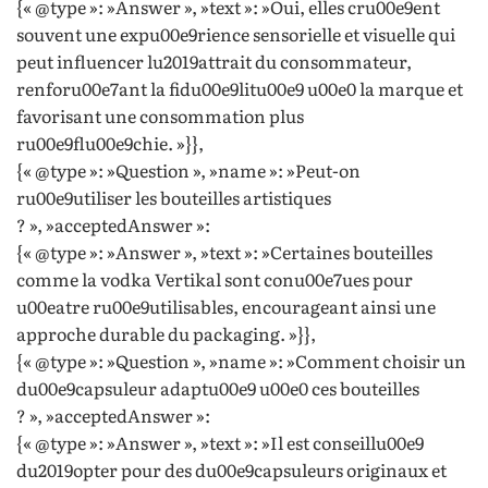
{« @type »: »Answer », »text »: »Oui, elles cru00e9ent
souvent une expu00e9rience sensorielle et visuelle qui
peut influencer lu2019attrait du consommateur,
renforu00e7ant la fidu00e9litu00e9 u00e0 la marque et
favorisant une consommation plus
ru00e9flu00e9chie. »}},
{« @type »: »Question », »name »: »Peut-on
ru00e9utiliser les bouteilles artistiques
? », »acceptedAnswer »:
{« @type »: »Answer », »text »: »Certaines bouteilles
comme la vodka Vertikal sont conu00e7ues pour
u00eatre ru00e9utilisables, encourageant ainsi une
approche durable du packaging. »}},
{« @type »: »Question », »name »: »Comment choisir un
du00e9capsuleur adaptu00e9 u00e0 ces bouteilles
? », »acceptedAnswer »:
{« @type »: »Answer », »text »: »Il est conseillu00e9
du2019opter pour des du00e9capsuleurs originaux et