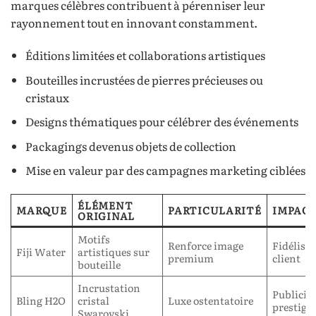
marques célèbres contribuent à pérenniser leur
rayonnement tout en innovant constamment.
Éditions limitées et collaborations artistiques
Bouteilles incrustées de pierres précieuses ou
cristaux
Designs thématiques pour célébrer des événements
Packagings devenus objets de collection
Mise en valeur par des campagnes marketing ciblées
ÉLÉMENT
MARQUE
PARTICULARITÉ
IMPAC
ORIGINAL
Motifs
Renforce image
Fidélisa
Fiji Water
artistiques sur
premium
client
bouteille
Incrustation
Publicité
Bling H2O
cristal
Luxe ostentatoire
prestige
Swarovski