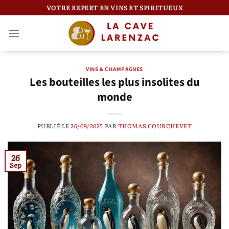
Passer
VOTRE EXPERT EN VINS ET SPIRITUEUX
au
contenu
VINS & CHAMPAGNES
Les bouteilles les plus insolites du
monde
PUBLIÉ LE
26/09/2025
PAR
THOMAS COURCHEVET
26
Sep