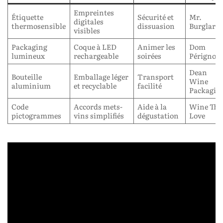
Empreintes
Étiquette
Sécurité et
Mr.
digitales
thermosensible
dissuasion
Burglar
visibles
Packaging
Coque à LED
Animer les
Dom
lumineux
rechargeable
soirées
Pérignon
Dean
Bouteille
Emballage léger
Transport
Wine
aluminium
et recyclable
facilité
Packagin
Code
Accords mets-
Aide à la
Wine Tha
pictogrammes
vins simplifiés
dégustation
Love