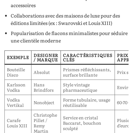
accessoires
Collaborations avec des maisons de luxe pour des
éditions limitées (ex : Swarovski et Louis XIII)
Popularisation de flacons minimalistes pour séduire
une clientèle moderne
DESIGNER
CARACTÉRISTIQUES
PRIX
EXEMPLE
/ MARQUE
CLÉS
APPRO
Bouteille
Prismes réfléchissants,
Absolut
Prix st
Disco
surface brillante
Karlsson
Hans
Style vintage
Environ
Vodka
Brindfors
pharmaceutique
Vodka
Forme tubulaire, usage
Nonobject
60-70 €
Vertikal
réutilisable
Christophe
Service en cristal
Carafe
Pillet /
Plusieu
Baccarat, bouchon
Louis XIII
Remy
d’euros
sculpté
Martin