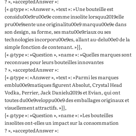
? », »acceptedAnswer »:
{« @type »: »Answer », »text »: »Une bouteille est
considu00e9ru00e9e comme insolite lorsquu2019elle
pru00e9sente une originalitu00e9 marquu00e9e dans
son design, sa forme, ses matu00e9riaux ou ses
technologies incorporu00e9es, allant au-delu00e0 de la
simple fonction de contenant. »}},
{« @type »: »Question », »name »: »Quelles marques sont
reconnues pour leurs bouteilles innovantes
? », »acceptedAnswer »:
{« @type »: »Answer », »text »: »Parmi les marques
emblu00e9matiques figurent Absolut, Crystal Head
Vodka, Perrier, Jack Danielu2019s et Evian, qui ont
toutes du00e9veloppu00e9 des emballages originaux et
visuellement attractifs. »}},
{« @type »: »Question », »name »: »Les bouteilles
insolites ont-elles un impact sur la consommation
? », »acceptedAnswer »: