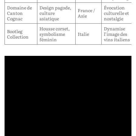
Domaine de
Design pagode,
Évocation
France /
Canton
culture
culturelle et
Asie
Cognac
asiatique
nostalgie
Housse corset,
Dynamise
Bootleg
symbolisme
Italie
l’image des
Collection
féminin
vins italiens