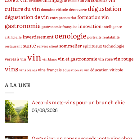
champagne
conseils vin
cavistes
choisir un vin
dégustation
culture du vin
domaine viticole
découverte
dégustation de vin
formation vin
entrepreneuriat
gastronomie
innovation
gastronomie française
intelligence
oenologie
investissement
artificielle
portraits
rentabilité
santé
sommelier
spiritueux
technologie
restaurant
service client
vin
vin et gastronomie
vin rouge
verres à vin
vin rosé
vin blanc
vins
vins français
éducation viticole
vins blancs
éducation au vin
A LA UNE
Accords mets-vins pour un brunch chic
06/08/2026
Organiser un repas accords mets-vins chez