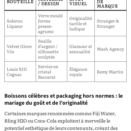
BOUTEILLE
DE
/ DESIGN
VISUEL
MARQUE
Verre moulé
Originalité
Solerno
forme
Stranger &
tactile et
Liqueur
presse-
Stranger
ludique
agrume
Feuille
Velvet Glove
d’argent /
Glamour et
Mash Agency
Vin
silhouette
sensualité
sculptée
Service en
Louis XIII
Élégance
cristal
Remy Martin
Cognac
royale
Baccarat
Boissons célèbres et packaging hors normes : le
mariage du goût et de l’originalité
Certaines marques renommées comme Fiji Water,
Bling H2O ou Coca-Cola exploitent à merveille le
potentiel esthétique de leurs contenants, créant des