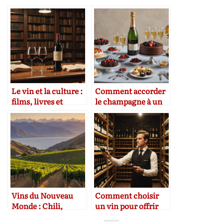
Le vin et la culture :
Comment accorder
films, livres et
le champagne à un
traditions
dessert
Vins du Nouveau
Comment choisir
Monde : Chili,
un vin pour offrir
Afrique du Sud,