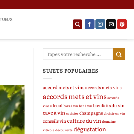
ITUEUX
SUJETS POPULAIRES
accord mets et vins
accords mets-vins
accords mets et vins
accords
alcool
bienfaits du vin
vins
bars à vin
bar à vin
cave à vin
champagne
cavistes
choisir un vin
culture du vin
conseils vin
domaine
dégustation
viticole
découverte