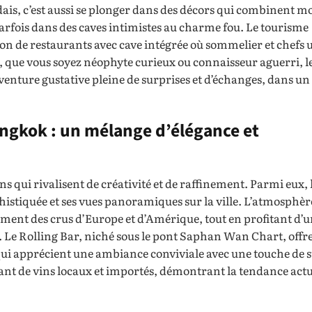
dais, c’est aussi se plonger dans des décors qui combinent m
 parfois dans des caves intimistes au charme fou. Le tourisme
ion de restaurants avec cave intégrée où sommelier et chefs 
, que vous soyez néophyte curieux ou connaisseur aguerri, le
venture gustative pleine de surprises et d’échanges, dans un
angkok : un mélange d’élégance et
 qui rivalisent de créativité et de raffinement. Parmi eux, 
stiquée et ses vues panoramiques sur la ville. L’atmosphère
ment des crus d’Europe et d’Amérique, tout en profitant d’
Le Rolling Bar, niché sous le pont Saphan Wan Chart, offr
qui apprécient une ambiance conviviale avec une touche de s
nt de vins locaux et importés, démontrant la tendance actue