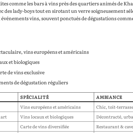
olites comme les bars à vins près des quartiers animés de Kh
vec des lady-boys tout en sirotant un verre soigneusement sé
x événements vins, souvent ponctués de dégustations comm
ctaculaire, vins européens et américains
aux et biologiques
rte de vins exclusive
ments de dégustation réguliers
SPÉCIALITÉ
AMBIANCE
Vins européens et américains
Chic, toit-terrass
art
Vins locaux et biologiques
Décontracté, urb
Carte de vins diversifiée
Restaurant & cave