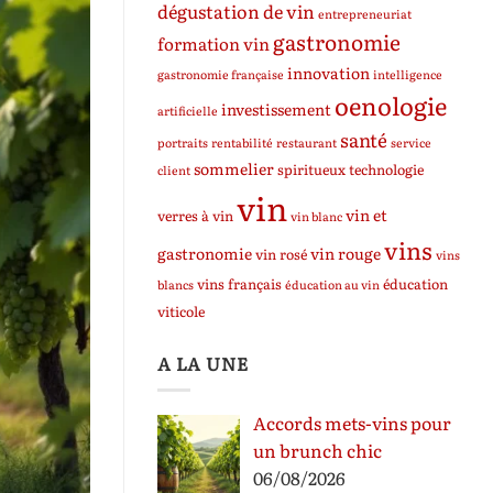
dégustation de vin
entrepreneuriat
gastronomie
formation vin
innovation
gastronomie française
intelligence
oenologie
investissement
artificielle
santé
portraits
rentabilité
restaurant
service
sommelier
spiritueux
technologie
client
vin
vin et
verres à vin
vin blanc
vins
gastronomie
vin rouge
vin rosé
vins
vins français
éducation
blancs
éducation au vin
viticole
A LA UNE
Accords mets-vins pour
un brunch chic
06/08/2026