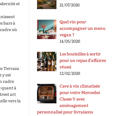
odernité et
21/07/2026
unissent
Quel vin pour
s bars à
accompagner un menu
 cadre où
vegan ?
14/05/2026
Les bouteilles à sortir
pour un repas d’affaires
réussi
le Terraza
12/02/2026
 y est
un cadre
Cave à vin climatisée
e quant à
pour votre Mercedes
treet art
Classe V avec
lle vers la
aménagement
personnalisé pour livraisons