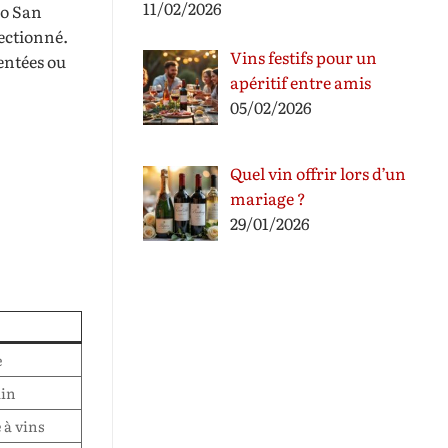
11/02/2026
ao San
lectionné.
Vins festifs pour un
entées ou
apéritif entre amis
05/02/2026
Quel vin offrir lors d’un
mariage ?
29/01/2026
e
ain
 à vins