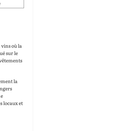
e
vins où la
ué sur le
e vêtements
ement la
angers
me
s locaux et