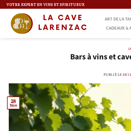
Passer
VOTRE EXPERT EN VINS ET SPIRITUEUX
au
contenu
ART DE LA T
CADEAUX & 
L
Bars à vins et ca
PUBLIÉ LE
28/1
28
Nov