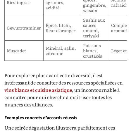
Riesling sec
agrumes,
gingembre,
rafraîchi
acidité
wasabi
Sushis aux
Épicé, litchi,
sauces
Complexi
Gewurztraminer
fleur d’oranger
umami,
aromatiq
teriyaki
Poissons
Minéral, salin,
Muscadet
blancs,
Léger et s
citronné
crustacés
Pour explorer plus avant cette diversité, il est
intéressant de consulter des ressources spécialisées en
vins blancs et cuisine asiatique
, un incontournable à
connaître pour qui cherche à maîtriser toutes les
nuances des alliances.
Exemples concrets d’accords réussis
Une soirée dégustation illustrera parfaitement ces