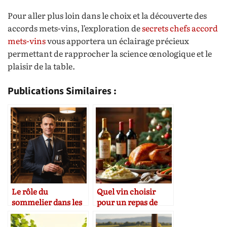
Pour aller plus loin dans le choix et la découverte des
accords mets-vins, l’exploration de
secrets chefs accord
mets-vins
vous apportera un éclairage précieux
permettant de rapprocher la science œnologique et le
plaisir de la table.
Publications Similaires :
Le rôle du
Quel vin choisir
sommelier dans les
pour un repas de
restaurants
Noël ?
gastronomiques