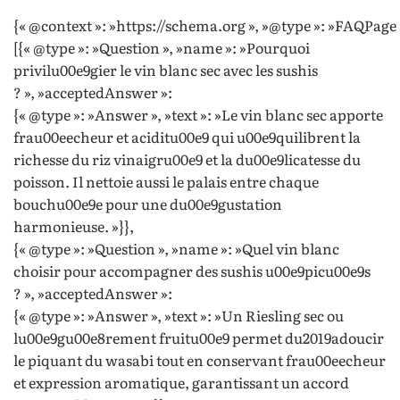
{« @context »: »https://schema.org », »@type »: »FAQPage 
[{« @type »: »Question », »name »: »Pourquoi
privilu00e9gier le vin blanc sec avec les sushis
? », »acceptedAnswer »:
{« @type »: »Answer », »text »: »Le vin blanc sec apporte
frau00eecheur et aciditu00e9 qui u00e9quilibrent la
richesse du riz vinaigru00e9 et la du00e9licatesse du
poisson. Il nettoie aussi le palais entre chaque
bouchu00e9e pour une du00e9gustation
harmonieuse. »}},
{« @type »: »Question », »name »: »Quel vin blanc
choisir pour accompagner des sushis u00e9picu00e9s
? », »acceptedAnswer »:
{« @type »: »Answer », »text »: »Un Riesling sec ou
lu00e9gu00e8rement fruitu00e9 permet du2019adoucir
le piquant du wasabi tout en conservant frau00eecheur
et expression aromatique, garantissant un accord