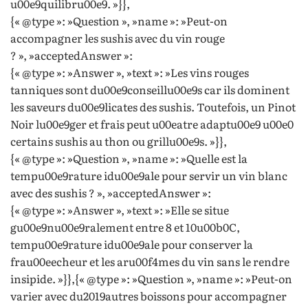
u00e9quilibru00e9. »}},
{« @type »: »Question », »name »: »Peut-on
accompagner les sushis avec du vin rouge
? », »acceptedAnswer »:
{« @type »: »Answer », »text »: »Les vins rouges
tanniques sont du00e9conseillu00e9s car ils dominent
les saveurs du00e9licates des sushis. Toutefois, un Pinot
Noir lu00e9ger et frais peut u00eatre adaptu00e9 u00e0
certains sushis au thon ou grillu00e9s. »}},
{« @type »: »Question », »name »: »Quelle est la
tempu00e9rature idu00e9ale pour servir un vin blanc
avec des sushis ? », »acceptedAnswer »:
{« @type »: »Answer », »text »: »Elle se situe
gu00e9nu00e9ralement entre 8 et 10u00b0C,
tempu00e9rature idu00e9ale pour conserver la
frau00eecheur et les aru00f4mes du vin sans le rendre
insipide. »}},{« @type »: »Question », »name »: »Peut-on
varier avec du2019autres boissons pour accompagner