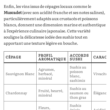
Enfin, les vins issus de cépages locaux comme le
Muscadet
(avec son acidité franche et ses notes salines),
particulièrement adaptés aux crustacés et poissons
blancs, donnent une dimension marine et authentique
à l’expérience culinaire japonaise. Cette variété
souligne la délicatesse iodée des sushis tout en
apportant une texture légère en bouche.
PROFIL
ACCORDS
CÉPAGE
CARACT
AROMATIQUE
SUSHI
Sushis au
Agrumes,
poisson
Sauvignon Blanc
herbacé,
Vivacité e
blanc,
minéral
sashimis
Sushis au
Fruité, beurré,
Chardonnay
saumon ou
Élégance 
minéral
thon gras
Sushis
Fleurs,
épicés,
Acidité