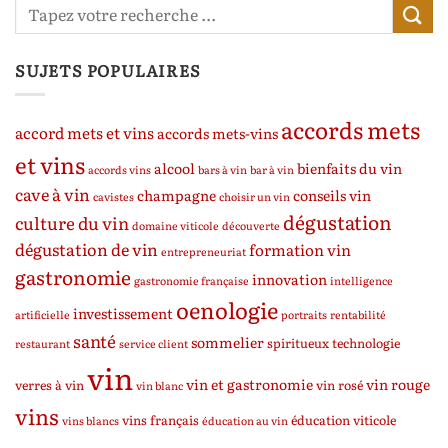
SUJETS POPULAIRES
accords mets
accord mets et vins
accords mets-vins
et vins
alcool
bienfaits du vin
accords vins
bars à vin
bar à vin
cave à vin
champagne
conseils vin
cavistes
choisir un vin
dégustation
culture du vin
domaine viticole
découverte
dégustation de vin
formation vin
entrepreneuriat
gastronomie
innovation
gastronomie française
intelligence
oenologie
investissement
artificielle
portraits
rentabilité
santé
sommelier
spiritueux
technologie
restaurant
service client
vin
vin et gastronomie
vin rouge
verres à vin
vin rosé
vin blanc
vins
vins français
éducation viticole
vins blancs
éducation au vin