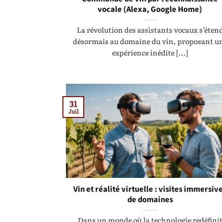
vocale (Alexa, Google Home)
La révolution des assistants vocaux s’éten
désormais au domaine du vin, proposant u
expérience inédite [...]
31
Juil
Vin et réalité virtuelle : visites immersiv
de domaines
Dans un monde où la technologie redéfini