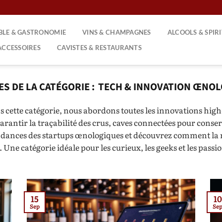
ABLE & GASTRONOMIE
VINS & CHAMPAGNES
ALCOOLS & SPIR
ACCESSOIRES
CAVISTES & RESTAURANTS
TECH & INNOVATION ŒNO
 cette catégorie, nous abordons toutes les innovations high-
ntir la traçabilité des crus, caves connectées pour conserver
ndances des startups œnologiques et découvrez comment la re
. Une catégorie idéale pour les curieux, les geeks et les pass
15
10
Sep
Se