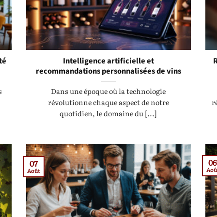
té
Intelligence artificielle et
R
recommandations personnalisées de vins
s
Dans une époque où la technologie
révolutionne chaque aspect de notre
r
quotidien, le domaine du [...]
0
07
Aoû
Août