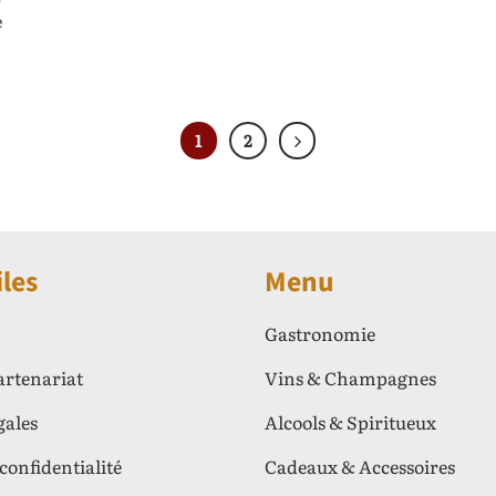
e
1
2
iles
Menu
Gastronomie
artenariat
Vins & Champagnes
gales
Alcools & Spiritueux
 confidentialité
Cadeaux & Accessoires