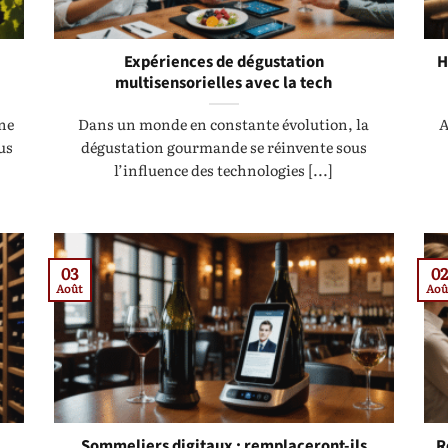
Expériences de dégustation
H
multisensorielles avec la tech
une
Dans un monde en constante évolution, la
A
us
dégustation gourmande se réinvente sous
l’influence des technologies [...]
03
02
Août
Aoû
Sommeliers digitaux : remplaceront-ils
R