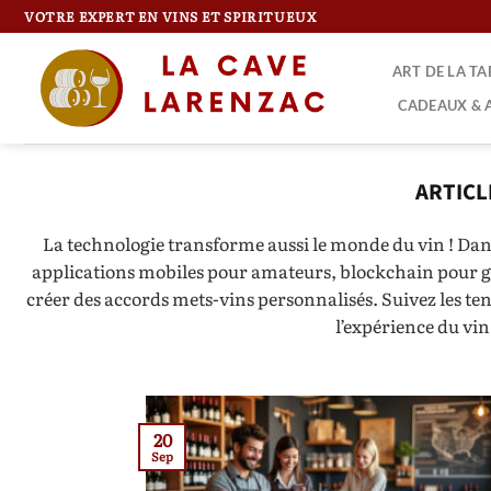
Passer
VOTRE EXPERT EN VINS ET SPIRITUEUX
au
contenu
ART DE LA T
CADEAUX & 
La technologie transforme aussi le monde du vin ! Dans
applications mobiles pour amateurs, blockchain pour gara
créer des accords mets-vins personnalisés. Suivez les te
l’expérience du vin
20
Sep