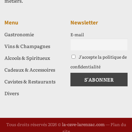
métiers.
Menu
Newsletter
Gastronomie
E-mail
Vins & Champagnes
J'accepte la politique de
Alcools & Spiritueux
confidentialité
Cadeaux & Accessoires
Cavistes & Restaurants
Divers
Tous droits réservés 2026 ©
la-cave-larenzac.com
—
Plan du
site